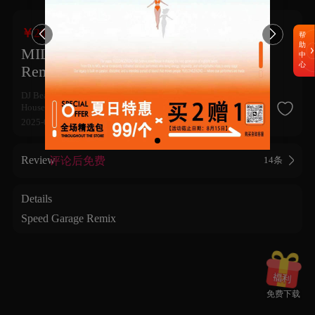
￥20.00


帮
助
MILLION DOLLAR BABY(DJ Bear
中
心
Remix)
DJ Bear
语种 | Language
英文 English
浩室音乐 |
House
Minimal Tech/Bass
Dance/Club House
2025-08-31
14
311
3


Review
评论后免费
14条
Details
Speed Garage Remix
免费下载