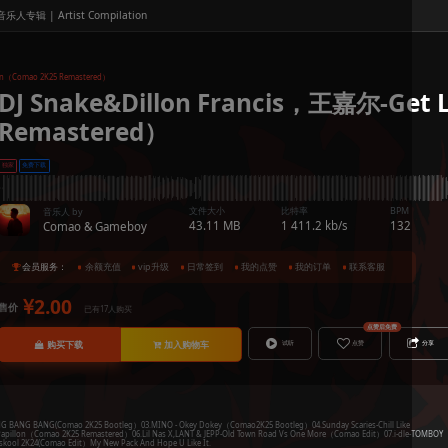
Pack
套曲 | Pre-arranged Set
音乐人专辑 | Artist Compila
nake&Dillon Francis，王嘉尔-Get Low&Papillon（Comao 2K25 Remastered）
DJ Snake&
Remaster
独家
免费下载
音乐人 by
Comao & Gam
会员服务
：
余额充值