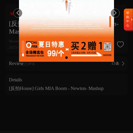


￥15.00
帮
助
中
[反拍House] Girls MIA Boom - Newton-
心
Mashup
Newton-
2025-11-02
21
265
5


Review
15条
您已评论
Details
[反拍House] Girls MIA Boom - Newton- Mashup