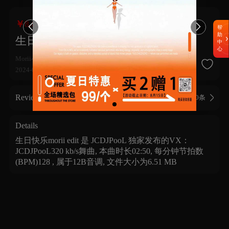
￥8.88


帮
助
生日快乐morii edit
中
心
Morii小宗
语种 | Language
2024-06-29
13
184
1


Review
0条
您已评论
Details
生日快乐morii edit 是 JCDJPooL 独家发布的VX：
JCDJPooL320 kb/s舞曲, 本曲时长02:50, 每分钟节拍数
(BPM)128 , 属于12B音调, 文件大小为6.51 MB