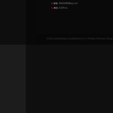
H
作品
播放
16
10117
关于我们
CNDJPOOL电音网创