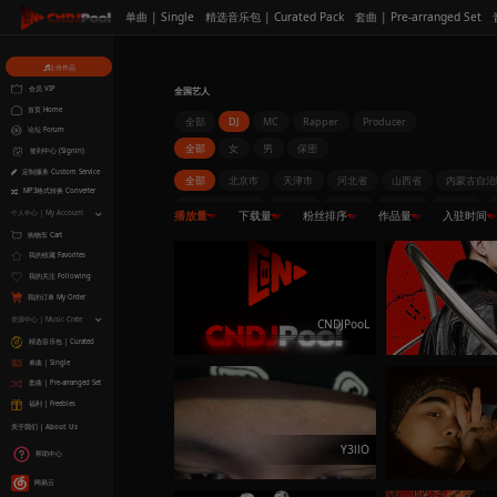
单曲 | Single
精选音乐包 | Curated 
上传作品
会员 VIP
全国艺人
首页 Home
全部
DJ
MC
Ra
论坛 Forum
全部
女
男
保密
签到中心 (Signin)
定制服务 Custom Service
全部
北京市
天津市
MP3格式转换 Converter
广西壮族自治区
海南省
播放量
下载量
粉
个人中心 | My Account
购物车 Cart
我的收藏 Favorites
我的关注 Following
我的订单 My Order