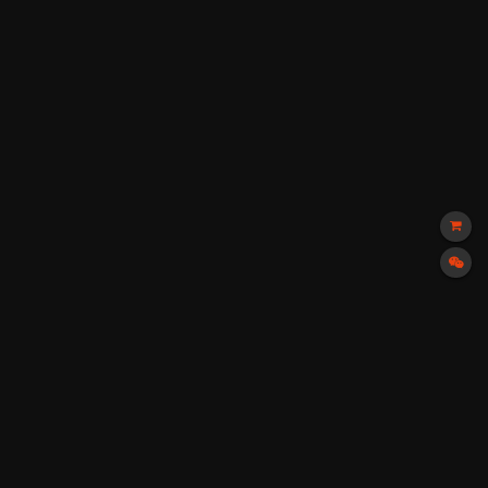
版权说明
私人订制
广告合作
网站地图
辽网文〔2024〕4096-