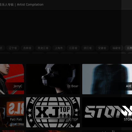
Pack
套曲 | Pre-arranged Set
音乐人专辑 | Artist Compila
pper
Producer
河北省
山西省
内蒙古自治区
辽宁省
吉林省
重庆市
四川省
贵州省
云南省
西藏自治区
陕
丝排序
作品量
入驻时间