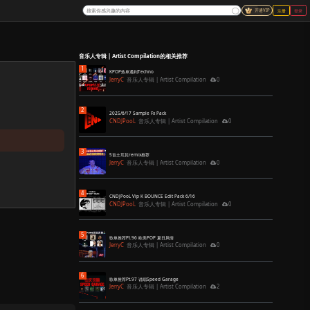
tion
nce Pack Pt.2 50songs
播放量
点赞量
56
3
我的点赞
我的订单
联系客服
试听
点赞
分享