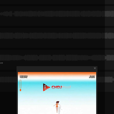
y
Bpm：133/ Key：8A / 浩室音乐 | House
老大（Comao Edit）
y
Bpm：140/ Key：11B / Bounce/Vina House
(我最红)(Game boy 狄安谦 Bootleg)
y
Bpm：140/ Key：8B / Bounce/Vina House
大（Comao Edit）