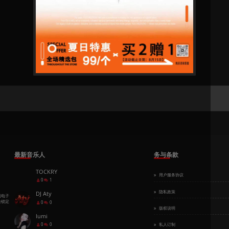
y
Bpm：140/ Key：8A / Bounce/Vina House
ru(Comao Edit)
y
Bpm：135/ Key：1B / Bounce/Vina House
酒精(Comao Edit)
y
Bpm：132/ Key：3A / 浩室音乐 | House
t Bruno Mars - Uptown Funk（Comao Bootleg）
y
Bpm：126/ Key：7A / 浩室音乐 | House