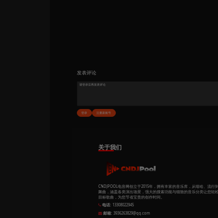
Comao & Gamebo
18.00
BIGBANG - HaruHa
Comao & Gamebo
18.00
Trouble Maker百变
Comao & Gamebo
18.00
Mark Ronson Fea
Comao & Gamebo
18.00