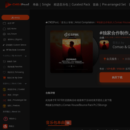
单曲 | Single
精选音乐包 | Curated 
上传作品
CNDJPooL
音乐人专辑 | Artist Co
会员 VIP
首页 Home
论坛 Forum
签到中心 (Signin)
定制服务 Custom Service
MP3格式转换 Converter
个人中心 | My Account
购物车 Cart
我的收藏 Favorites
我的关注 Following
我的订单 My Order