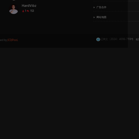
 Boy Bootleg）
y
Bpm：140/ Key：12B / Bounce/Vina House
encard)-Comao Edit
y
Bpm：132/ Key：9A / 浩室音乐 | House
ao Edit）
y
Bpm：135/ Key：8A / Bounce/Vina House
mao Edit)