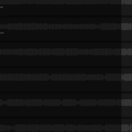
y
Bpm：140/ Key：4B / Bounce/Vina House
an't Take My Eyes Off You（I Love You Baby）（Comao Edit）
y
Bpm：140/ Key：5A / Bounce/Vina House
IGBANG(Comao Edit)
y
Bpm：140/ Key：10B / Bounce/Vina House
oydontkill-土黑娃（Comao VIP Bootleg）
y
Bpm：140/ Key：F# major / Bounce/Vina House