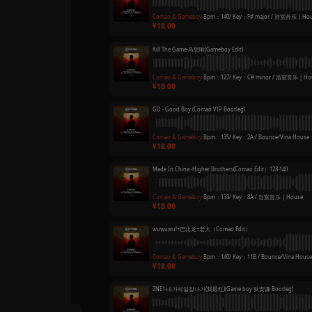
Comao & Gamebo
18.00
Boys Town Gang-C
Comao & Gamebo
18.00
Fantastic Baby-B
Comao & Gamebo
18.00
艾志恒Asen,thomeb
Comao & Gamebo
18.00