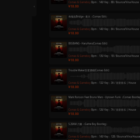
艾志恒Asen,thomeb
Comao & Gamebo
18.00
Kill The Game-马思
Comao & Gamebo
18.00
GD - Good Boy (C
Comao & Gamebo
18.00
Made In China -H