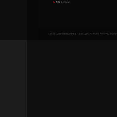
5.20AM-刀酱（Game
Comao & Gamebo
18.00
(G)I-DLE-퀸카 (Que
Comao & Gamebo
18.00
Capper-纵容（Com
Comao & Gamebo
18.00
潘玮柏 - 不得不爱(Co