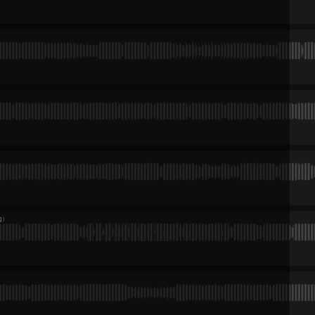
oydontkill-土黑娃（Comao VIP Bootleg）
y
Bpm：140/ Key：F# major / 浩室音乐 | House
唯(Gameboy Edit)
y
Bpm：127/ Key：C# minor / 浩室音乐 | House
omao VIP Bootleg)
y
Bpm：135/ Key：2A / Bounce/Vina House
igher Brothers(Comao Edit）128-140