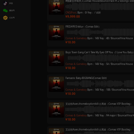
资源中心 | Music Crate
精选音乐包 | Curated
合集详情
单曲 | Single
此包将于8.1-8.10开启团购活动 
套曲 | Pre-arranged Set
#独家合作制作人Comao House/Bounce
福利 | Freebies
关于我们 | About Us
帮助中心
音乐包单曲
56
网易云
#独家合作制作人Comao
抖音
微信号
CNDJPooL
Bpm：0
9,999.00
公众号
FRIDAY9 II-kklu