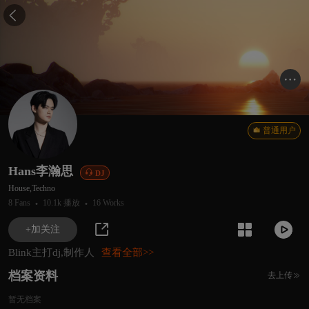

普通用户
Hans李瀚思

DJ
House,Techno
·
·
8 Fans
10.1k 播放
16 Works



+加关注
Blink主打dj,制作人
查看全部>>
档案资料
去上传

暂无档案