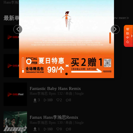
Hans李瀚思
Remix 中英韩热歌私
改独家首发ID合集
精选84songs
最新单曲
View more



帮
2025热歌合集Mash Up(Hans李瀚思Remix)
助
Hans李瀚思
Bpm: 128 /
单曲 | Single
中
心
0
117
1
0



跟西湖醋鱼结了账
Hans李瀚思
Bpm: 128 /
Dance/Club House
1
115
1
0



Fantastic Baby Hans Remix
Hans李瀚思
Bpm: 132 /
单曲 | Single
3
169
2
0



Famax Hans李瀚思Remix
Hans李瀚思
Bpm: 130 /
单曲 | Single
1
160
0
0


