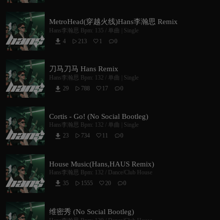
MetroHead(穿越火线)Hans李瀚思 Remix
Hans李瀚思
Bpm: 135 /
单曲 | Single
4
213
1
0



刀马刀马 Hans Remix
Hans李瀚思
Bpm: 132 /
单曲 | Single
29
788
17
0



Cortis - Go! (No Social Bootleg)
Hans李瀚思
Bpm: 132 /
单曲 | Single
23
734
11
0



House Music(Hans,HAUS Remix)
Hans李瀚思
Bpm: 132 /
Dance/Club House
35
1555
20
0



维密秀 (No Social Bootleg)